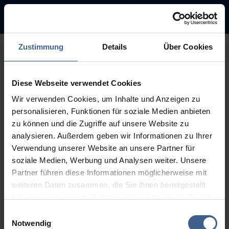
Zustimmung
Details
Über Cookies
500
Diese Webseite verwendet Cookies
Sorry, this page is not
Wir verwenden Cookies, um Inhalte und Anzeigen zu
available.
personalisieren, Funktionen für soziale Medien anbieten
zu können und die Zugriffe auf unsere Website zu
The link you followed may be broken or the page may have been
analysieren. Außerdem geben wir Informationen zu Ihrer
removed.
Verwendung unserer Website an unsere Partner für
soziale Medien, Werbung und Analysen weiter. Unsere
Back to homepage
Go to search (Link offen)
Partner führen diese Informationen möglicherweise mit
weiteren Daten zusammen, die Sie ihnen bereitgestellt
haben oder die sie im Rahmen Ihrer Nutzung der Dienste
gesammelt haben.
Einwilligungsauswahl
Weitere Informationen finden Sie in unseren
Notwendig