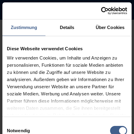
Zustimmung
Details
Über Cookies
500
Diese Webseite verwendet Cookies
Sorry, this page is not
Wir verwenden Cookies, um Inhalte und Anzeigen zu
available.
personalisieren, Funktionen für soziale Medien anbieten
zu können und die Zugriffe auf unsere Website zu
The link you followed may be broken or the page may have been
analysieren. Außerdem geben wir Informationen zu Ihrer
removed.
Verwendung unserer Website an unsere Partner für
soziale Medien, Werbung und Analysen weiter. Unsere
Back to homepage
Go to search (Link offen)
Partner führen diese Informationen möglicherweise mit
weiteren Daten zusammen, die Sie ihnen bereitgestellt
haben oder die sie im Rahmen Ihrer Nutzung der Dienste
gesammelt haben.
Einwilligungsauswahl
Weitere Informationen finden Sie in unseren
Notwendig